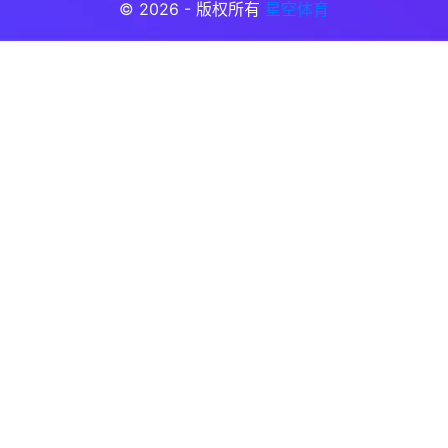
© 2026 - 版权所有
星空体育